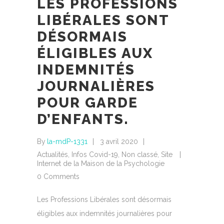
LES PROFESSIONS
LIBÉRALES SONT
DÉSORMAIS
ÉLIGIBLES AUX
INDEMNITÉS
JOURNALIÈRES
POUR GARDE
D’ENFANTS.
By
la-mdP-1331
3 avril 2020
Actualités
,
Infos Covid-19
,
Non classé
,
Site
Internet de la Maison de la Psychologie
0 Comments
Les Professions Libérales sont désormais
éligibles aux indemnités journalières pour