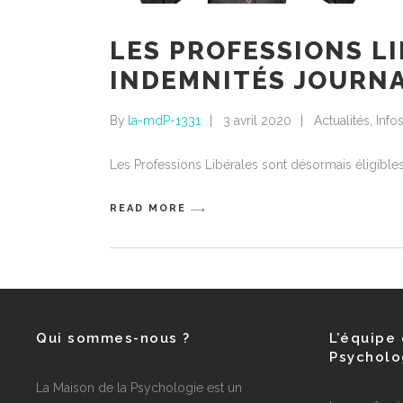
LES PROFESSIONS L
INDEMNITÉS JOURNA
By
la-mdP-1331
3 avril 2020
Actualités
,
Info
Les Professions Libérales sont désormais éligibles
READ MORE
Qui sommes-nous ?
L’équipe 
Psycholo
La Maison de la Psychologie est un