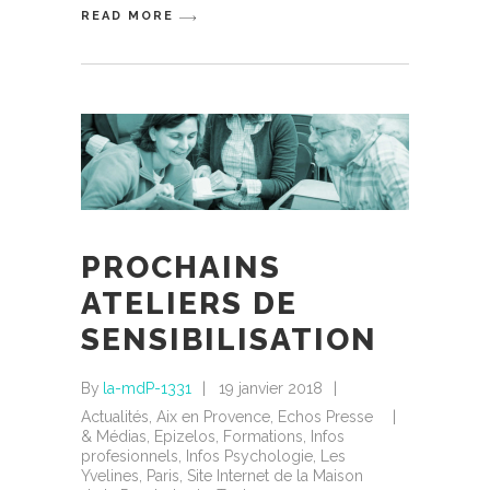
READ MORE
PROCHAINS
ATELIERS DE
SENSIBILISATION
By
la-mdP-1331
19 janvier 2018
Actualités
,
Aix en Provence
,
Echos Presse
& Médias
,
Epizelos
,
Formations
,
Infos
profesionnels
,
Infos Psychologie
,
Les
Yvelines
,
Paris
,
Site Internet de la Maison