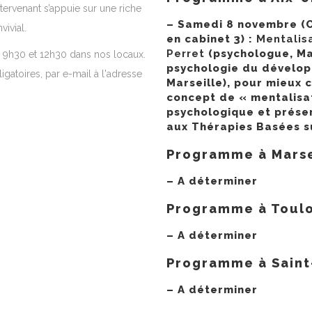
tervenant s’appuie sur une riche
– Samedi 8 novembre (C
ivial.
en cabinet 3) :
Mentalis
Perret
(psychologue, Ma
re 9h30 et 12h30 dans nos locaux.
psychologie du développ
igatoires, par e-mail à l'adresse
Marseille), pour mieux 
concept de « mentalisat
psychologique et présen
aux Thérapies Basées su
Programme à Marsei
– A déterminer
Programme à Toulo
– A déterminer
Programme à Saint
– A déterminer