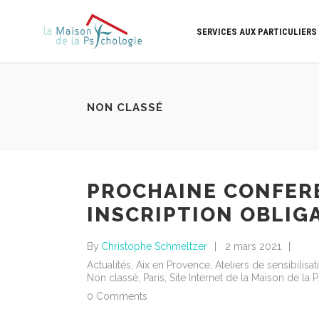
SERVICES AUX PARTICULIERS
NON CLASSÉ
PROCHAINE CONFERE
INSCRIPTION OBLIGA
By
Christophe Schmeltzer
2 mars 2021
Actualités
,
Aix en Provence
,
Ateliers de sensibilisat
Non classé
,
Paris
,
Site Internet de la Maison de la
0 Comments