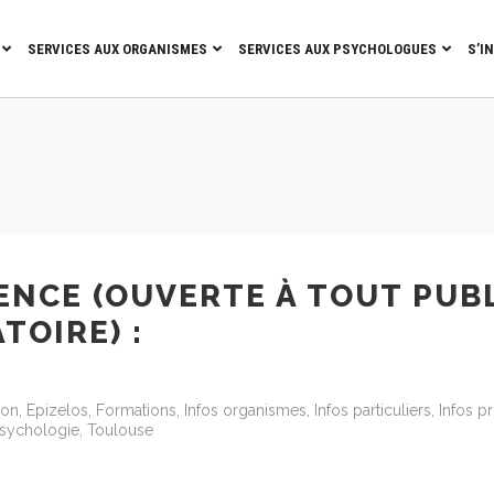
SERVICES AUX ORGANISMES
SERVICES AUX PSYCHOLOGUES
S’I
NCE (OUVERTE À TOUT PUBL
TOIRE) :
ion
,
Epizelos
,
Formations
,
Infos organismes
,
Infos particuliers
,
Infos p
 Psychologie
,
Toulouse